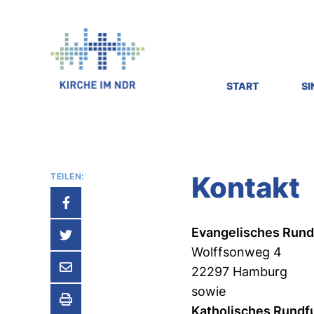
Kirche
im
NDR
-
Radiokirche
START
S
motiviert,
inspiriert,
bewegt.
Kontakt
TEILEN:
Evangelisches Rundf
Wolffsonweg 4
22297 Hamburg
sowie
Katholisches Rundf