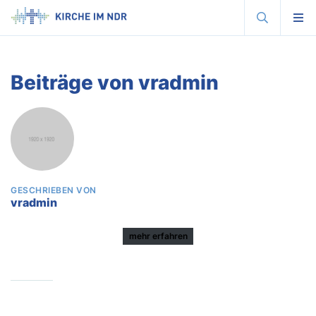
Suche
Menu
Kirche
im
NDR
-
Radiokirche
motiviert,
Beiträge von vradmin
inspiriert,
bewegt.
GESCHRIEBEN VON
vradmin
mehr erfahren