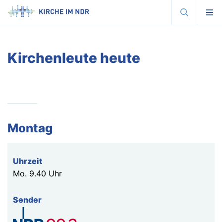
Suche
Menu
Kirche
im
NDR
-
Radiokirche
motiviert,
Kirchenleute heute
inspiriert,
bewegt.
Montag
Mo.
9.40 Uhr