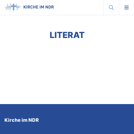
Suche
Menu
Kirche
im
NDR
-
Radiokirche
motiviert,
LITERAT
inspiriert,
bewegt.
Kirche im NDR