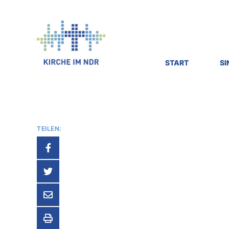
Kirche
im
NDR
-
Radiokirche
START
S
motiviert,
inspiriert,
bewegt.
TEILEN: