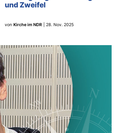
und Zweifel
von
Kirche im NDR
|
28. Nov. 2025