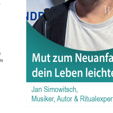
r
u
em