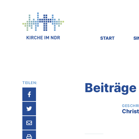
Kirche
im
NDR
-
Radiokirche
START
S
motiviert,
inspiriert,
bewegt.
Beiträge
TEILEN:
GESCHR
Chris