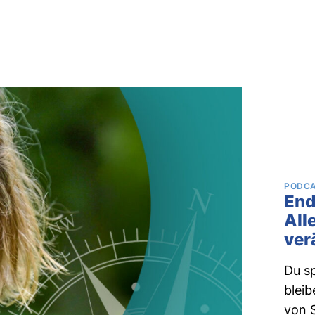
PODC
End
All
ver
Du sp
bleib
von 