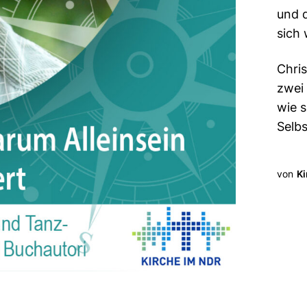
und 
sich 
Chri
zwei 
wie s
Selb
von
Ki